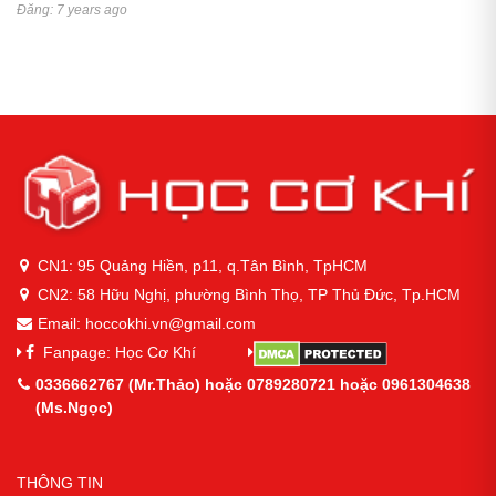
Đăng: 7 years ago
CN1: 95 Quảng Hiền, p11, q.Tân Bình, TpHCM
CN2: 58 Hữu Nghị, phường Bình Thọ, TP Thủ Đức, Tp.HCM
Email: hoccokhi.vn@gmail.com
Fanpage: Học Cơ Khí
0336662767 (Mr.Thảo) hoặc 0789280721 hoặc 0961304638
(Ms.Ngọc)
THÔNG TIN