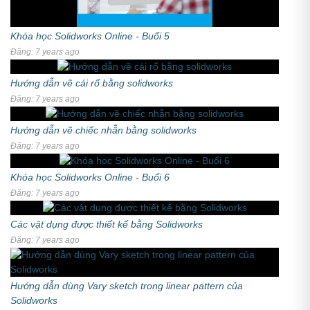
Khóa học Solidworks Online - Buổi 5
Đăng: 7 years ago
Hướng dẫn vẽ cái rổ bằng solidworks
Đăng: 7 years ago
Hướng dẫn vẽ chiếc nhẫn bằng solidworks
Đăng: 7 years ago
Khóa học Solidworks Online - Buổi 6
Đăng: 7 years ago
Các vật dụng được thiết kế bằng Solidworks
Đăng: 7 years ago
Hướng dẫn dùng Vary sketch trong linear pattern của
Solidworks