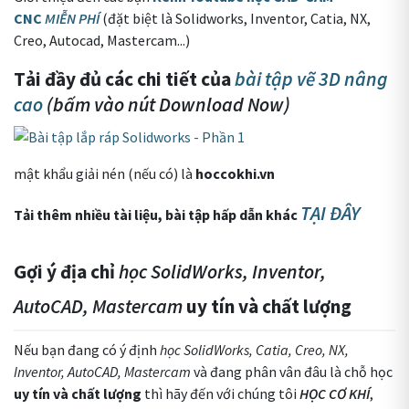
CNC
MIỄN PHÍ
(đặt biệt là Solidworks, Inventor, Catia, NX,
Creo, Autocad, Mastercam...)
Tải đầy đủ các chi tiết của
bài tập vẽ 3D nâng
cao
(bấm vào nút Download Now)
mật khẩu giải nén (nếu có) là
hoccokhi.vn
TẠI ĐÂY
Tải thêm nhiều tài liệu, bài tập hấp dẫn khác
Gợi ý địa chỉ
học SolidWorks, Inventor,
AutoCAD, Mastercam
uy tín và chất lượng
Nếu bạn đang có ý định
học SolidWorks, Catia, Creo, NX,
Inventor, AutoCAD, Mastercam
và đang phân vân đâu là chỗ học
uy tín và chất lượng
thì hãy đến với chúng tôi
HỌC CƠ KHÍ
,