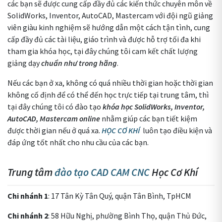
các bạn sẽ được cung cấp đầy đủ các kiến thức chuyên môn về
SolidWorks, Inventor, AutoCAD, Mastercam với đội ngũ giảng
viên giàu kinh nghiệm sẽ hướng dẫn một cách tận tình, cung
cấp đầy đủ các tài liệu, giáo trình và được hỗ trợ tối đa khi
tham gia khóa học, tại đây chúng tôi cam kết chất lượng
giảng dạy
chuẩn như trong hãng
.
Nếu các bạn ở xa, không có quá nhiều thời gian hoặc thời gian
không cố định để có thể đến học trực tiếp tại trung tâm, thì
tại đây chúng tôi có đào tạo
khóa học SolidWorks, Inventor,
AutoCAD, Mastercam online
nhằm giúp các bạn tiết kiệm
được thời gian nếu ở quá xa.
HỌC CƠ KHÍ
luôn tạo điều kiện và
đáp ứng tốt nhất cho nhu cầu của các bạn.
Trung tâm
đào tạo CAD CAM CNC
Học Cơ Khí
Chi nhánh 1
: 17 Tân Kỳ Tân Quý, quận Tân Bình, TpHCM
Chi nhánh 2
: 58 Hữu Nghị, phường Bình Thọ, quận Thủ Đức,