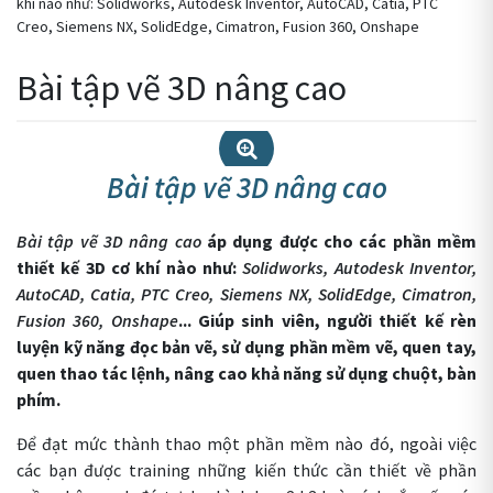
khí nào như: Solidworks, Autodesk Inventor, AutoCAD, Catia, PTC
Creo, Siemens NX, SolidEdge, Cimatron, Fusion 360, Onshape
Bài tập vẽ 3D nâng cao
Bài tập vẽ 3D nâng cao
Bài tập vẽ 3D nâng cao
Bài tập vẽ 3D nâng cao
áp dụng được cho các phần mềm
thiết kế 3D cơ khí nào như:
Solidworks, Autodesk Inventor,
AutoCAD, Catia, PTC Creo, Siemens NX, SolidEdge, Cimatron,
Fusion 360, Onshape
... Giúp sinh viên, người thiết kế rèn
luyện kỹ năng đọc bản vẽ, sử dụng phần mềm vẽ, quen tay,
quen thao tác lệnh, nâng cao khả năng sử dụng chuột, bàn
phím.
Để đạt mức thành thao một phần mềm nào đó, ngoài việc
các bạn được training những kiến thức cần thiết về phần