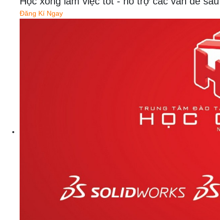
Học xong làm việc tốt - hỗ trợ các vấn đề
Đăng Kí Ngay