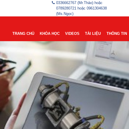
0336662767 (Mr.Thảo) hoặc
0789280721 hoặc 0961304638
(Ms.Ngọc)
TRANG CHỦ
KHÓA HỌC
VIDEOS
TÀI LIỆU
THÔNG TIN