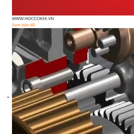
WWW.HOCCOKHI.VN
Xem bản đồ