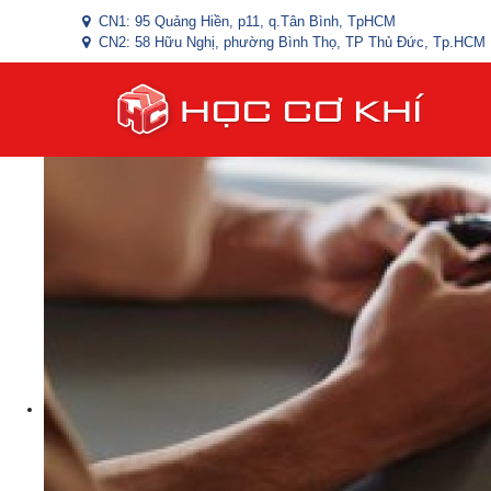
CN1: 95 Quảng Hiền, p11, q.Tân Bình, TpHCM
CN2: 58 Hữu Nghị, phường Bình Thọ, TP Thủ Đức, Tp.HCM