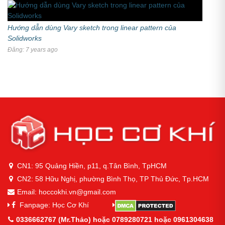
Hướng dẫn dùng Vary sketch trong linear pattern của
Solidworks
Đăng: 7 years ago
CN1: 95 Quảng Hiền, p11, q.Tân Bình, TpHCM
CN2: 58 Hữu Nghị, phường Bình Thọ, TP Thủ Đức, Tp.HCM
Email: hoccokhi.vn@gmail.com
Fanpage: Học Cơ Khí
0336662767 (Mr.Thảo) hoặc 0789280721 hoặc 0961304638