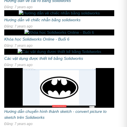
Hướng dẫn vẽ cái rổ bằng solidworks
Đăng: 7 years ago
Hướng dẫn vẽ chiếc nhẫn bằng solidworks
Đăng: 7 years ago
Khóa học Solidworks Online - Buổi 6
Đăng: 7 years ago
Các vật dụng được thiết kế bằng Solidworks
Đăng: 7 years ago
Hướng dẫn chuyển hình thành sketch - convert picture to
sketch trên Solidworks
Đăng: 7 years ago