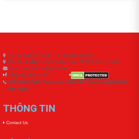
CN1: 95 Quảng Hiền, p11, q.Tân Bình, TpHCM
CN2: 58 Hữu Nghị, phường Bình Thọ, TP Thủ Đức, Tp.HCM
Email: hoccokhi.vn@gmail.com
Fanpage: Học Cơ Khí
0336662767 (Mr.Thảo) hoặc 0789280721 hoặc 0961304638
(Ms.Ngọc)
THÔNG TIN
Contact Us