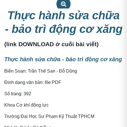
Thực hành sửa chữa
Thực hành sửa chữa - bảo trì động cơ xăng
- bảo trì động cơ xăng
(
link DOWNLOAD ở cuối bài viết
)
Thực hành sửa chữa - bảo trì động cơ xăng
Biên Soạn: Trần Thế San - Đỗ Dũng
Định dạng văn bản: file PDF
Số trang: 392
Khoa Cơ khí động lực
Trường Đại Học Sư Phạm Kỹ Thuật TPHCM