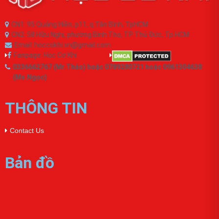
CN1: 95 Quảng Hiền, p11, q.Tân Bình, TpHCM
CN2: 58 Hữu Nghị, phường Bình Thọ, TP Thủ Đức, Tp.HCM
Email: hoccokhi.vn@gmail.com
Fanpage: Học Cơ Khí
0336662767 (Mr.Thảo) hoặc 0789280721 hoặc 0961304638
(Ms.Ngọc)
THÔNG TIN
Contact Us
Bản đồ