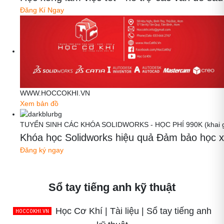
Đăng Kí Ngay
WWW.HOCCOKHI.VN
Xem bản đồ
TUYỂN SINH CÁC KHÓA SOLIDWORKS - HỌC PHÍ 990K (khai gi
Khóa học Solidworks hiệu quả Đảm bảo học x
Đăng ký ngay
Sổ tay tiếng anh kỹ thuật
Học Cơ Khí | Tài liệu | Sổ tay tiếng anh