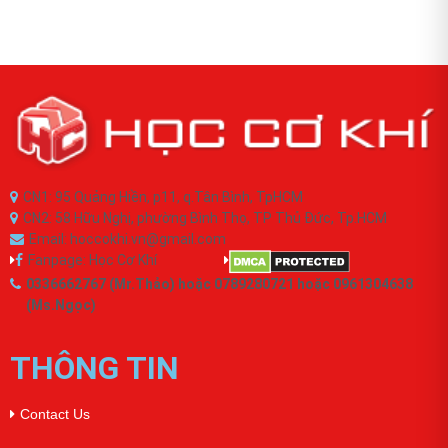
CN1: 95 Quảng Hiền, p11, q.Tân Bình, TpHCM
CN2: 58 Hữu Nghị, phường Bình Thọ, TP Thủ Đức, Tp.HCM
Email: hoccokhi.vn@gmail.com
Fanpage: Học Cơ Khí
0336662767 (Mr.Thảo) hoặc 0789280721 hoặc 0961304638
(Ms.Ngọc)
THÔNG TIN
Contact Us