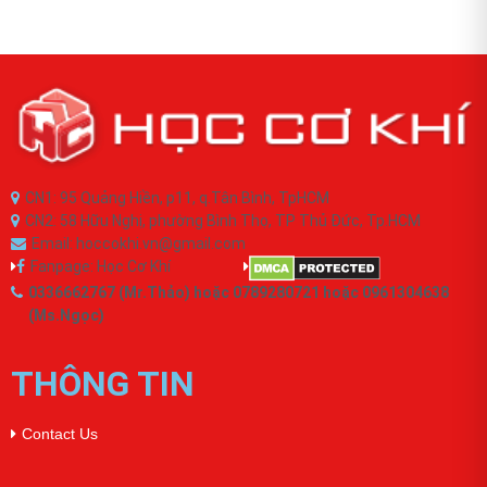
CN1: 95 Quảng Hiền, p11, q.Tân Bình, TpHCM
CN2: 58 Hữu Nghị, phường Bình Thọ, TP Thủ Đức, Tp.HCM
Email: hoccokhi.vn@gmail.com
Fanpage: Học Cơ Khí
0336662767 (Mr.Thảo) hoặc 0789280721 hoặc 0961304638
(Ms.Ngọc)
THÔNG TIN
Contact Us