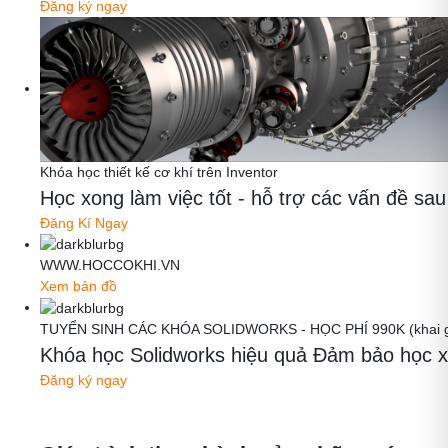
Đăng ký ngay
Khóa học thiết kế cơ khí trên Inventor
Học xong làm việc tốt - hỗ trợ các vấn đề
Đăng Kí Ngay
WWW.HOCCOKHI.VN
Xem bản đồ
TUYỂN SINH CÁC KHÓA SOLIDWORKS - HỌC PHÍ 990K (khai gi
Khóa học Solidworks hiệu quả Đảm bảo học x
Đăng ký ngay