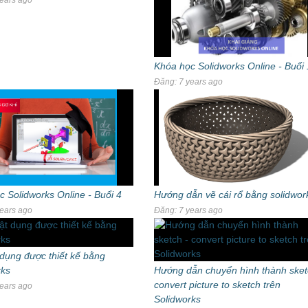
Khóa học Solidworks Online - Buổi 
Đăng: 7 years ago
 Solidworks Online - Buổi 4
Hướng dẫn vẽ cái rổ bằng solidwor
ears ago
Đăng: 7 years ago
dụng được thiết kế bằng
rks
Hướng dẫn chuyển hình thành sket
convert picture to sketch trên
ears ago
Solidworks