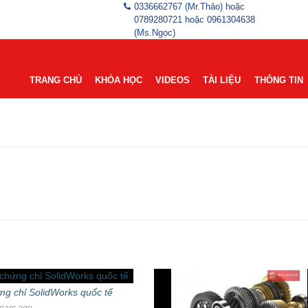
0336662767 (Mr.Thảo) hoặc
0789280721 hoặc 0961304638
(Ms.Ngọc)
TRANG CHỦ
KHÓA HỌC
VIDEOS
TÀI LIỆU
THÔNG TIN
ng chỉ SolidWorks quốc tế
ears ago