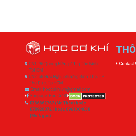
THÔ
Contact 
CN1: 95 Quảng Hiền, p11, q.Tân Bình,
TpHCM
CN2: 58 Hữu Nghị, phường Bình Thọ, TP
Thủ Đức, Tp.HCM
Email: hoccokhi.vn@gmail.com
Fanpage: Học Cơ Khí
0336662767 (Mr.Thảo) hoặc
0789280721 hoặc 0961304638
(Ms.Ngọc)