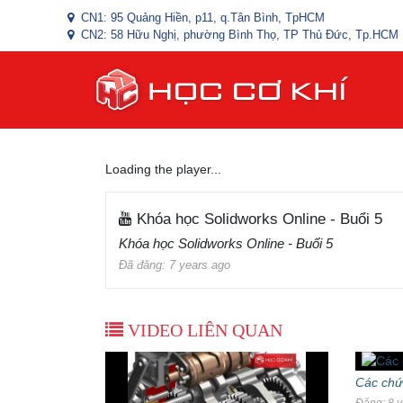
CN1: 95 Quảng Hiền, p11, q.Tân Bình, TpHCM
CN2: 58 Hữu Nghị, phường Bình Thọ, TP Thủ Đức, Tp.HCM
Loading the player...
Khóa học Solidworks Online - Buổi 5
Khóa học Solidworks Online - Buổi 5
Đã đăng: 7 years ago
VIDEO LIÊN QUAN
Các chứ
Đăng: 8 y