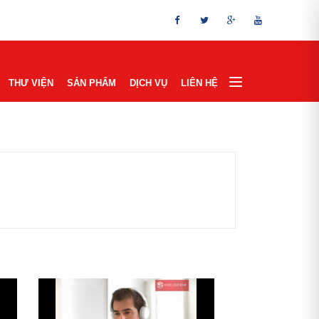
THƯ VIỆN
SẢN PHẨM
DỊCH VỤ
LIÊN HỆ