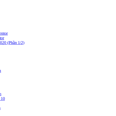
entor
tor
 (Phần 1/2)
n
n
 10
n