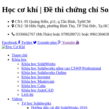
Học cơ khí | Đề thi chứng chỉ
CN1: 95 Quảng Hiền, p11, q.Tân Bình, TpHCM
CN2: 58 Hữu Nghị, phường Bình Thọ, TP Thủ Đức, Tp.H
0336662767 (Mr.Thảo) hoặc 0789280721 hoặc 096130463
Facebook
Twitter
Google-plus
Youtube
Trang chủ
Khóa học
Khóa học SolidWorks
Khóa học Solidworks nâng cao CSWP Professional
Khóa học Solidworks Online
Khóa học Inventor
Khóa học Mastercam
Khóa học Catia
Khóa học AutoCAD
Lịch thi
Videos
Tự học Solidworks
Hướng dẫn cài đặt SolidWorks 2016