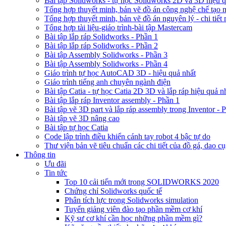
Bài tập Solidworks - tự học Solidworks 2D và 3D hiệu q
Tổng hợp thuyết minh, bản vẽ đồ án công nghệ chế tạo 
Tổng hợp thuyết minh, bản vẽ đồ án nguyên lý - chi tiết
Tổng hợp tài liệu-giáo trình-bài tập Mastercam
Bài tập lắp ráp Solidworks - Phần 1
Bài tập lắp ráp Solidworks - Phần 2
Bài tập Assembly Solidworks - Phần 3
Bài tập Assembly Solidworks - Phần 4
Giáo trình tự học AutoCAD 3D - hiệu quả nhất
Giáo trình tiếng anh chuyên ngành điện
Bài tập Catia - tự học Catia 2D 3D và lắp ráp hiệu quả n
Bài tập lắp ráp Inventor assembly - Phần 1
Bài tập vẽ 3D part và lắp ráp assembly trong Inventor - 
Bài tập vẽ 3D nâng cao
Bài tập tự học Catia
Code lập trình điều khiển cánh tay robot 4 bậc tự do
Thư viện bản vẽ tiêu chuẩn các chi tiết của đồ gá, dao cụ
Thông tin
Ưu đãi
Tin tức
Top 10 cải tiến mới trong SOLIDWORKS 2020
Chứng chỉ Solidworks quốc tế
Phân tích lực trong Solidworks simulation
Tuyển giảng viên đào tạo phần mềm cơ khí
Kỹ sư cơ khí cần học những phần mềm gì?