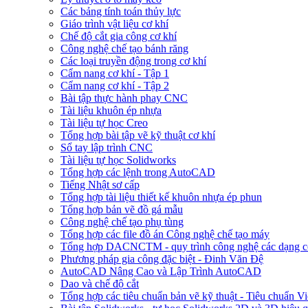
Các bảng tính toán thủy lực
Giáo trình vật liệu cơ khí
Chế độ cắt gia công cơ khí
Công nghệ chế tạo bánh răng
Các loại truyền động trong cơ khí
Cẩm nang cơ khí - Tập 1
Cẩm nang cơ khí - Tập 2
Bài tập thực hành phay CNC
Tài liệu khuôn ép nhựa
Tài liệu tự học Creo
Tổng hợp bài tập vẽ kỹ thuật cơ khí
Sổ tay lập trình CNC
Tài liệu tự học Solidworks
Tổng hợp các lệnh trong AutoCAD
Tiếng Nhật sơ cấp
Tổng hợp tài liệu thiết kế khuôn nhựa ép phun
Tổng hợp bản vẽ đồ gá mẫu
Công nghệ chế tạo phụ tùng
Tổng hợp các file đồ án Công nghệ chế tạo máy
Tổng hợp DACNCTM - quy trình công nghệ các dạng c
Phương pháp gia công đặc biệt - Đinh Văn Đệ
AutoCAD Nâng Cao và Lập Trình AutoCAD
Dao và chế độ cắt
Tổng hợp các tiêu chuẩn bản vẽ kỹ thuật - Tiêu chuẩn