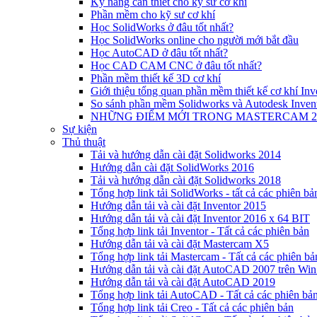
Kỹ năng cần thiết cho kỹ sư cơ khí
Phần mềm cho kỹ sư cơ khí
Học SolidWorks ở đâu tốt nhất?
Học SolidWorks online cho người mới bắt đầu
Học AutoCAD ở đâu tốt nhất?
Học CAD CAM CNC ở đâu tốt nhất?
Phần mềm thiết kế 3D cơ khí
Giới thiệu tổng quan phần mềm thiết kế cơ khí Inv
So sánh phần mềm Solidworks và Autodesk Inven
NHỮNG ĐIỂM MỚI TRONG MASTERCAM 2020
Sự kiện
Thủ thuật
Tải và hướng dẫn cài đặt Solidworks 2014
Hướng dẫn cài đặt SolidWorks 2016
Tải và hướng dẫn cài đặt Solidworks 2018
Tổng hợp link tải SolidWorks - tất cả các phiên bả
Hướng dẫn tải và cài đặt Inventor 2015
Hướng dẫn tải và cài đặt Inventor 2016 x 64 BIT
Tổng hợp link tải Inventor - Tất cả các phiên bản
Hướng dẫn tải và cài đặt Mastercam X5
Tổng hợp link tải Mastercam - Tất cả các phiên bả
Hướng dẫn tải và cài đặt AutoCAD 2007 trên Win
Hướng dẫn tải và cài đặt AutoCAD 2019
Tổng hợp link tải AutoCAD - Tất cả các phiên bả
Tổng hợp link tải Creo - Tất cả các phiên bản