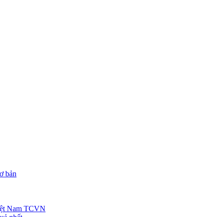
ơ bản
 Việt Nam TCVN