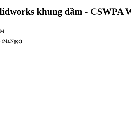
 Solidworks khung dầm - CSWPA 
CM
8 (Ms.Ngọc)