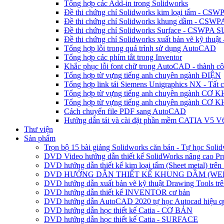
Tổng hợp các Add-in trong Solidworks
Đề thi chứng chỉ Solidworks kim loại tấm - CSWP
Đề thi chứng chỉ Solidworks khung dầm - CSWP
Đề thi chứng chỉ Solidworks Surface - CSWPA S
Đề thi chứng chỉ Solidworks xuất bản vẽ kỹ thu
Tổng hợp lỗi trong quá trình sử dụng AutoCAD
Tổng hợp các phím tắt trong Inventor
Khắc phục lỗi font chữ trong AutoCAD - thành 
Tổng hợp từ vựng tiếng anh chuyên ngành ĐIỆN
Tổng hợp link tải Siemens Unigraphics NX - Tất c
Tổng hợp từ vựng tiếng anh chuyên ngành CƠ KH
Tổng hợp từ vựng tiếng anh chuyên ngành CƠ KH
Cách chuyển file PDF sang AutoCAD
Hướng dẫn tải và cài đặt phần mềm CATIA V5 V
Thư viện
Sản phẩm
Trọn bộ 15 bài giảng Solidworks căn bản - Tự học Soli
DVD Video hướng dẫn thiết kế SolidWorks nâng cao Pro
DVD hướng dẫn thiết kế kim loại tấm (Sheet metal) trên
DVD HƯỚNG DẪN THIẾT KẾ KHUNG DẦM (WE
DVD hướng dẫn xuất bản vẽ kỹ thuật Drawing Tools trê
DVD hướng dẫn thiết kế INVENTOR cơ bản
DVD hướng dẫn AutoCAD 2020 tự học Autocad hiệu q
DVD hướng dẫn học thiết kế Catia - CƠ BẢN
DVD hướng dẫn học thiết kế Catia - SURFACE