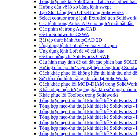
Tổng hợp link tải SolidCam - Tất cả các phiên bản
Hướng dẫn vẽ lò xo bằng lệnh swept
Tạo Slot bằng lệnh Offset trong Solidworks
Select contuor trong lệnh Extruded trên Solidwork
Các lệnh trong AutoCAD cho người mới bắt đầu
Các phím tắt trong AutoCAD
Đề thi Solidworks CSWA
Bài tập thực hành AutoCAD 2D
Ứng dụng lệnh Loft để vẽ tua-vit 4 cạnh
Ứng dụng lệnh Loft để vẽ cái búa
Đề thi chứng chỉ Solidworks CSWP
Cấu hình máy tính để cài đặt các phiên bản S
Hướng dẫn tạo thư viện vật liệu riêng trong Solid
Cách khắc phục lỗi không hiển thị hình thu nhỏ đ
Sửa lỗi màn hình trắng khi cài đặt SolidWorks
Cách khắc phục lỗi MOD-DIAM trong SolidWork
Khắc phục hiện tượng lag giật khi sử dụng phần
Khắc phục lỗi Toolbox trong Solidworks
Tổng hợp mẹo-thủ thuật khi thiết kế Solidworks -
Tổng hợp mẹo-thủ thuật khi thiết kế Solidworks -
Tổng hợp mẹo-thủ thuật khi thiết kế Solidworks -
Tổng hợp mẹo-thủ thuật khi thiết kế Solidworks -
Tổng hợp mẹo-thủ thuật khi thiết kế Solidworks -
Tổng hợp mẹo-thủ thuật khi thiết kế Solidworks -
Tổng hợp mẹo-thủ thuật khi thiết kế Solidworks -