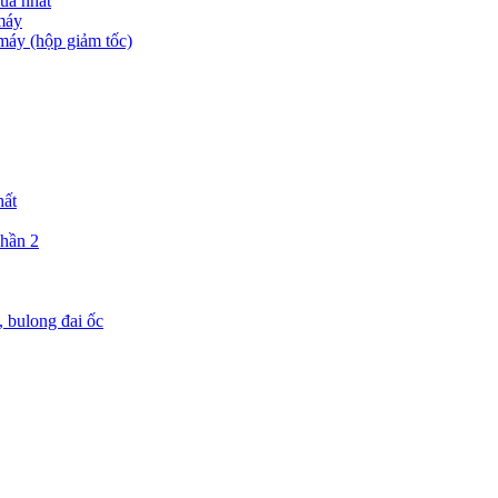
uả nhất
máy
 máy (hộp giảm tốc)
hất
Phần 2
, bulong đai ốc