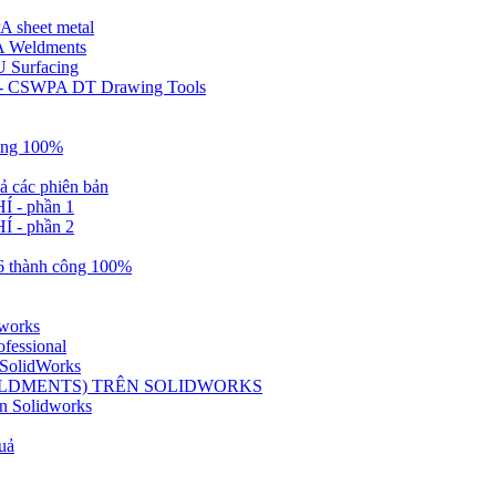
A sheet metal
A Weldments
U Surfacing
ật - CSWPA DT Drawing Tools
công 100%
ả các phiên bản
Í - phần 1
Í - phần 2
6 thành công 100%
dworks
fessional
 SolidWorks
LDMENTS) TRÊN SOLIDWORKS
n Solidworks
uả