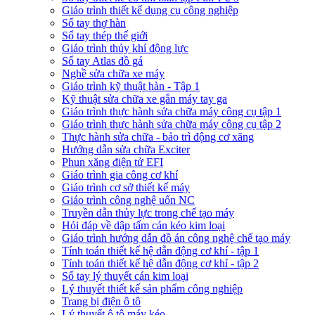
Giáo trình thiết kế dụng cụ công nghiệp
Sổ tay thợ hàn
Sổ tay thép thế giới
Giáo trình thủy khí động lực
Sổ tay Atlas đồ gá
Nghề sửa chữa xe máy
Giáo trình kỹ thuật hàn - Tập 1
Kỹ thuật sửa chữa xe gắn máy tay ga
Giáo trình thực hành sửa chữa máy công cụ tập 1
Giáo trình thực hành sửa chữa máy công cụ tập 2
Thực hành sửa chữa - bảo trì động cơ xăng
Hướng dẫn sửa chữa Exciter
Phun xăng điện tử EFI
Giáo trình gia công cơ khí
Giáo trình cơ sở thiết kế máy
Giáo trình công nghệ uốn NC
Truyền dẫn thủy lực trong chế tạo máy
Hỏi đáp về dập tấm cán kéo kim loại
Giáo trình hướng dẫn đồ án công nghệ chế tạo máy
Tính toán thiết kế hệ dẫn động cơ khí - tập 1
Tính toán thiết kế hệ dẫn động cơ khí - tập 2
Sổ tay lý thuyết cán kim loại
Lý thuyết thiết kế sản phẩm công nghiệp
Trang bị điện ô tô
Lý thuyết ô tô máy kéo