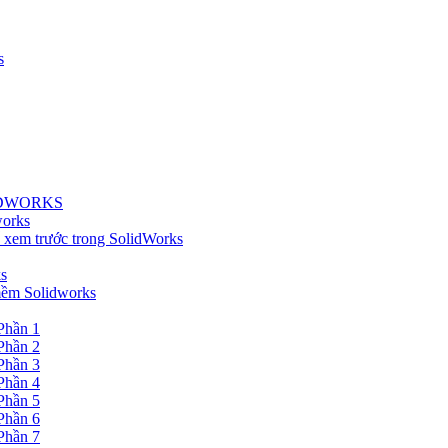
s
OLIDWORKS
works
ể xem trước trong SolidWorks
s
 mềm Solidworks
 Phần 1
 Phần 2
 Phần 3
 Phần 4
 Phần 5
 Phần 6
 Phần 7